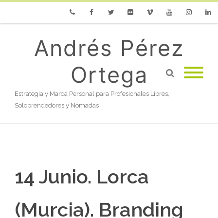
Phone
Facebook
Twitter
Flickr
Vimeo
Youtube
Instagram
Linke
Andrés Pérez
Ortega
Estrategia y Marca Personal para Profesionales Libres,
Soloprendedores y Nómadas
14 Junio. Lorca
(Murcia). Branding