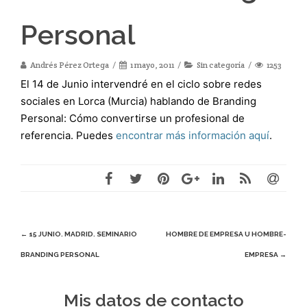
Personal
Andrés Pérez Ortega
1 mayo, 2011
Sin categoría
1253
El 14 de Junio intervendré en el ciclo sobre redes
sociales en Lorca (Murcia) hablando de Branding
Personal: Cómo convertirse un profesional de
referencia. Puedes
encontrar más información aquí
.
Navegación
←
15 JUNIO. MADRID. SEMINARIO
HOMBRE DE EMPRESA U HOMBRE-
BRANDING PERSONAL
EMPRESA
→
de
entradas
Mis datos de contacto