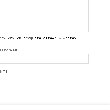
""> <b> <blockquote cite=""> <cite>
ITIO WEB
ENTE.