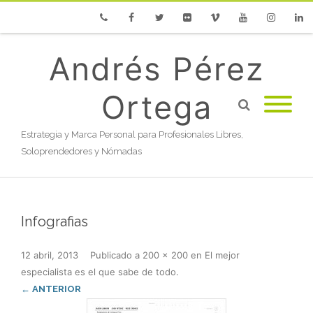
Phone
Facebook
Twitter
Flickr
Vimeo
Youtube
Instagram
Linke
Andrés Pérez
Ortega
Estrategia y Marca Personal para Profesionales Libres,
Soloprendedores y Nómadas
Infografias
12 abril, 2013
Publicado
a
200 × 200
en
El mejor
especialista es el que sabe de todo
.
← ANTERIOR