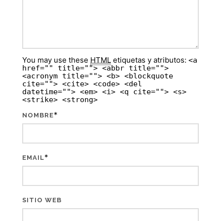
You may use these
HTML
etiquetas y atributos:
<a
href="" title=""> <abbr title="">
<acronym title=""> <b> <blockquote
cite=""> <cite> <code> <del
datetime=""> <em> <i> <q cite=""> <s>
<strike> <strong>
*
NOMBRE
*
EMAIL
SITIO WEB