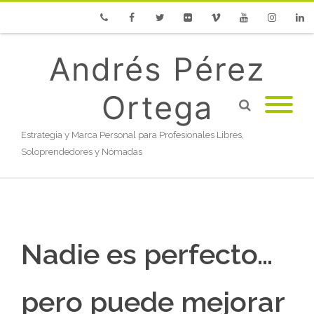
Phone
Facebook
Twitter
Flickr
Vimeo
Youtube
Instagram
Linke
Andrés Pérez
Ortega
Estrategia y Marca Personal para Profesionales Libres,
Soloprendedores y Nómadas
Nadie es perfecto…
pero puede mejorar