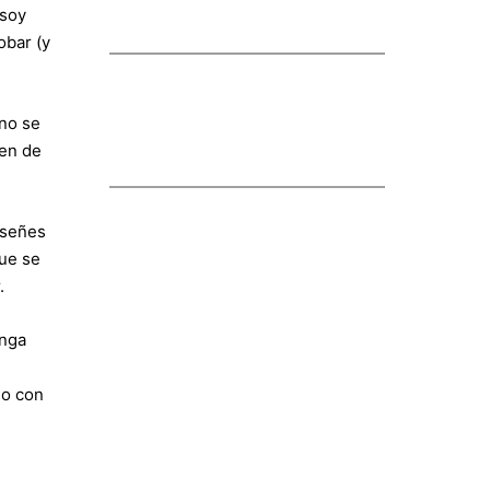
(soy
obar (y
no se
ten de
nseñes
ue se
.
enga
no con