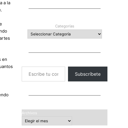
 a la
.
e
Categorías
ando
artes
s en
cuantos
Escribe tu correo electrónico…
Subscríbete
iendo
Archivos