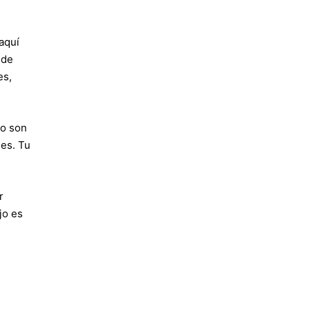
aquí
 de
es,
do son
ses. Tu
r
jo es