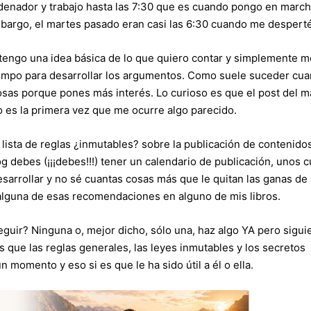
denador y trabajo hasta las 7:30 que es cuando pongo en marcha
mbargo, el martes pasado eran casi las 6:30 cuando me desperté
engo una idea básica de lo que quiero contar y simplemente m
 tiempo para desarrollar los argumentos. Como suele suceder cu
osas porque pones más interés. Lo curioso es que el post del m
no es la primera vez que me ocurre algo parecido.
 lista de reglas ¿inmutables? sobre la publicación de contenido
og debes (¡¡¡debes!!!) tener un calendario de publicación, unos 
esarrollar y no sé cuantas cosas más que le quitan las ganas de
alguna de esas recomendaciones en alguno de mis libros.
eguir? Ninguna o, mejor dicho, sólo una, haz algo YA pero sigu
s que las reglas generales, las leyes inmutables y los secretos
n momento y eso si es que le ha sido útil a él o ella.