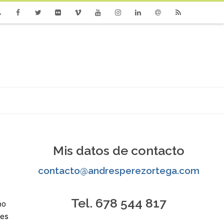
one
Facebook
Twitter
Flickr
Vimeo
Youtube
Instagram
Linkedin
Email
RSS
Mis datos de contacto
contacto@andresperezortega.com
Tel. 678 544 817
no
les