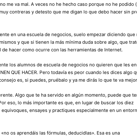
y no me va mal. A veces no he hecho caso porque no he podido 
 muy contreras y detesto que me digan lo que debo hacer sin pr
ente en una escuela de negocios, suelo empezar diciendo que 
 mismos y que si tienen la más mínima duda sobre algo, que tra
l de hacer como ocurre con las herramientas de Internet.
ente los alumnos de escuela de negocios no quieren que les e
ENEN QUE HACER. Pero todavía es peor cuando les dices algo q
consejo es, si puedes, pruébalo y ya me dirás lo que te va mejor
erente. Algo que te ha servido en algún momento, puede que t
Por eso, lo más importante es que, en lugar de buscar los diez
e equivoques, ensayes y practiques especialmente en un entor
 «no os aprendáis las fórmulas, deducidlas». Esa es una