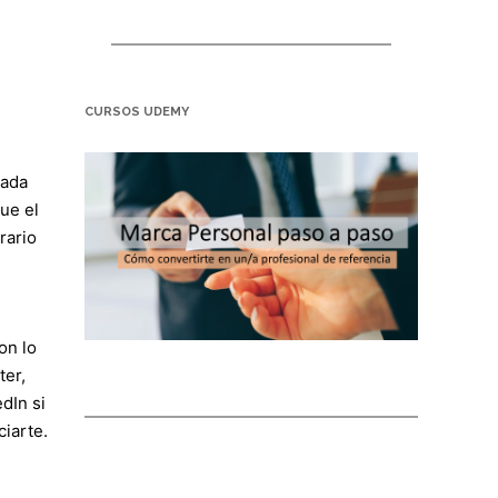
CURSOS UDEMY
cada
ue el
rario
on lo
ter,
dIn si
ciarte.