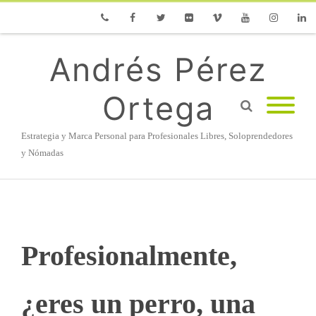
Phone
Facebook
Twitter
Flickr
Vimeo
Youtube
Instagram
Linke
Andrés Pérez
Ortega
Estrategia y Marca Personal para Profesionales Libres, Soloprendedores
y Nómadas
Profesionalmente,
¿eres un perro, una