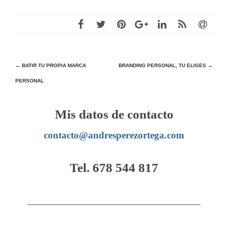
Navegación
←
BATIR TU PROPIA MARCA
BRANDING PERSONAL, TU ELIGES
→
PERSONAL
de
entradas
Mis datos de contacto
contacto@andresperezortega.com
Tel. 678 544 817