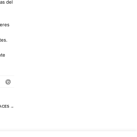
vas del
 eres
tes.
nte
HACES
→