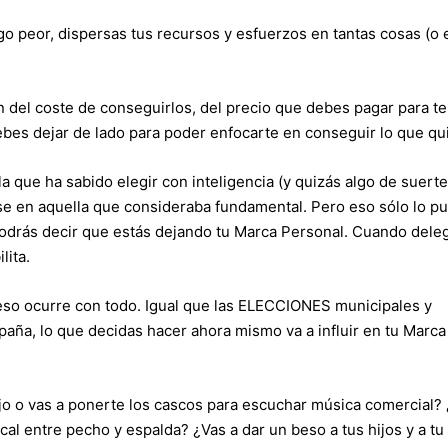
lgo peor, dispersas tus recursos y esfuerzos en tantas cosas (o 
 del coste de conseguirlos, del precio que debes pagar para t
ebes dejar de lado para poder enfocarte en conseguir lo que qu
 que ha sabido elegir con inteligencia (y quizás algo de suerte)
se en aquella que consideraba fundamental. Pero eso sólo lo p
odrás decir que estás dejando tu Marca Personal. Cuando deleg
lita.
 eso ocurre con todo. Igual que las ELECCIONES municipales y
paña, lo que decidas hacer ahora mismo va a influir en tu Marca
bajo o vas a ponerte los cascos para escuchar música comercial?
cal entre pecho y espalda? ¿Vas a dar un beso a tus hijos y a tu