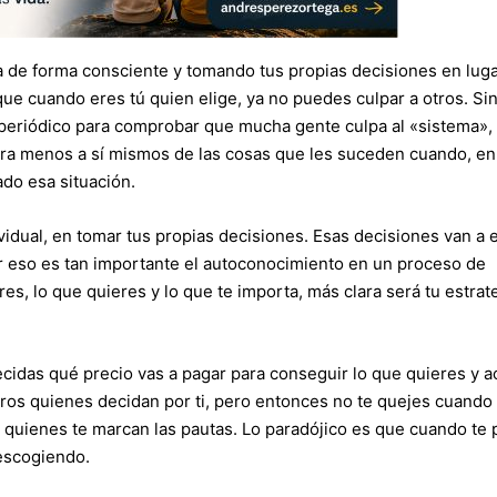
a de forma consciente y tomando tus propias decisiones en lug
 que cuando eres tú quien elige, ya no puedes culpar a otros. Si
 periódico para comprobar que mucha gente culpa al «sistema», 
iera menos a sí mismos de las cosas que les suceden cuando, en
do esa situación.
vidual, en tomar tus propias decisiones. Esas decisiones van a 
or eso es tan importante el autoconocimiento en un proceso de
s, lo que quieres y lo que te importa, más clara será tu estrat
decidas qué precio vas a pagar para conseguir lo que quieres y a
tros quienes decidan por ti, pero entonces no te quejes cuando
quienes te marcan las pautas. Lo paradójico es que cuando te
escogiendo.