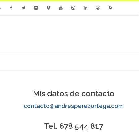
one
Facebook
Twitter
Flickr
Vimeo
Youtube
Instagram
Linkedin
Email
RSS
Mis datos de contacto
contacto@andresperezortega.com
Tel. 678 544 817