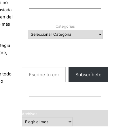
e no
asiada
en del
o más
Categorías
tegia
pre,
Escribe tu correo electrónico…
e todo
Subscríbete
 o
Archivos