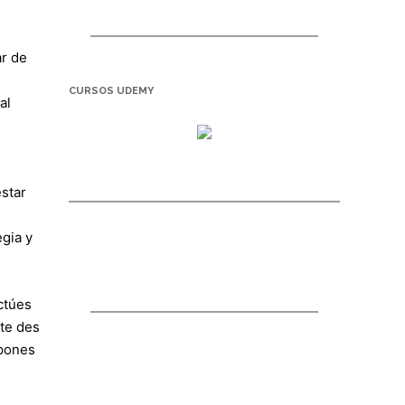
ar de
n
CURSOS UDEMY
al
estar
egia y
ctúes
 te des
 pones