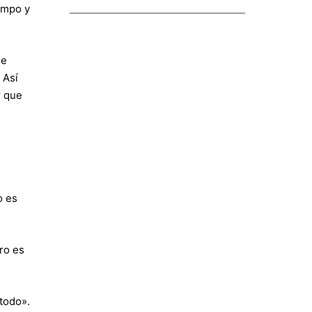
empo y
ne
 Así
r que
o es
ro es
todo».