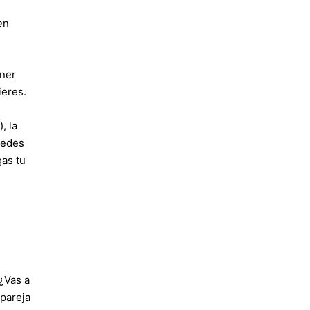
en
ener
ieres.
, la
uedes
as tu
 ¿Vas a
 pareja