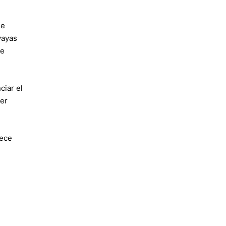
de
vayas
te
ciar el
ier
rece