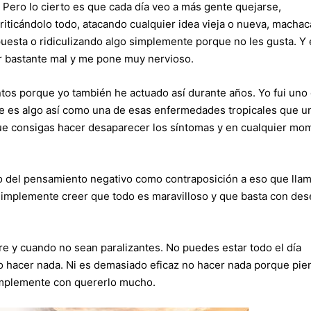
Pero lo cierto es que cada día veo a más gente quejarse,
riticándolo todo, atacando cualquier idea vieja o nueva, macha
uesta o ridiculizando algo simplemente porque no les gusta. Y 
r bastante mal y me pone muy nervioso.
s porque yo también he actuado así durante años. Yo fui uno
que es algo así como una de esas enfermedades tropicales que u
que consigas hacer desaparecer los síntomas y en cualquier mo
io del pensamiento negativo como contraposición a eso que lla
 simplemente creer que todo es maravilloso y que basta con des
re y cuando no sean paralizantes. No puedes estar todo el día
no hacer nada. Ni es demasiado eficaz no hacer nada porque pie
simplemente con quererlo mucho.