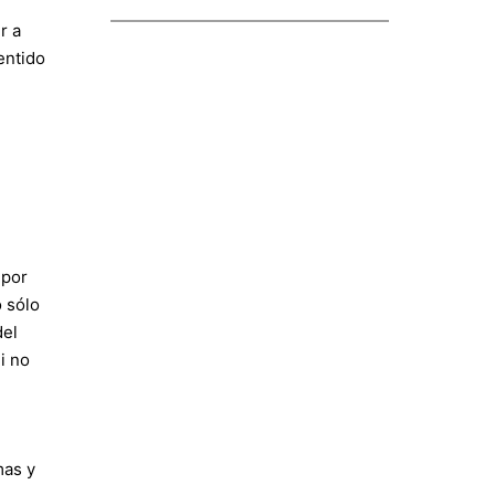
r a
entido
 por
o sólo
del
i no
mas y