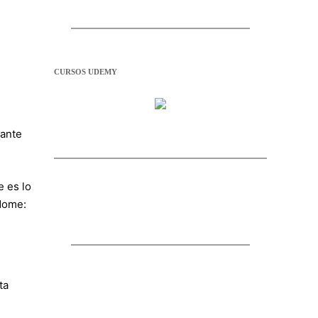
CURSOS UDEMY
tante
e es lo
dome:
ta