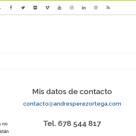
one
Facebook
Twitter
Flickr
Vimeo
Youtube
Instagram
Linkedin
Email
RSS
Mis datos de contacto
contacto@andresperezortega.com
Tel. 678 544 817
s no
stán