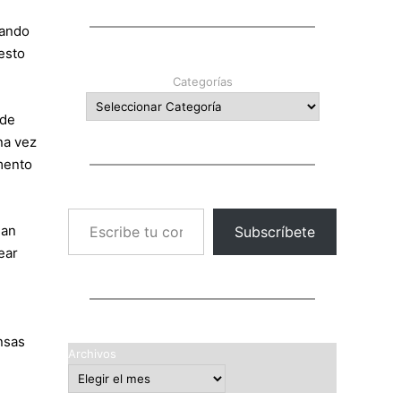
cando
esto
Categorías
 de
na vez
mento
Escribe tu correo electrónico…
man
Subscríbete
ear
nsas
Archivos