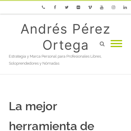
Phone
Facebook
Twitter
Flickr
Vimeo
Youtube
Instagram
Linke
Andrés Pérez
Ortega
Estrategia y Marca Personal para Profesionales Libres,
Soloprendedores y Nómadas
La mejor
herramienta de