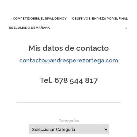
Navegación
←
COMPETIDORES, EL RIVAL DE HOY
OBJETIVOS, EMPIEZA POR EL FINAL
ES EL ALIADO DE MAÑANA
→
de
entradas
Mis datos de contacto
contacto@andresperezortega.com
Tel. 678 544 817
Categorías