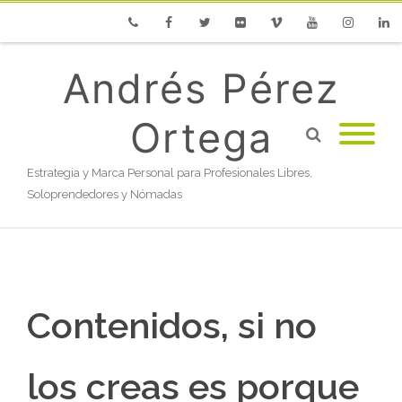
Phone
Facebook
Twitter
Flickr
Vimeo
Youtube
Instagram
Linke
Andrés Pérez
Ortega
Estrategia y Marca Personal para Profesionales Libres,
Soloprendedores y Nómadas
Contenidos, si no
los creas es porque