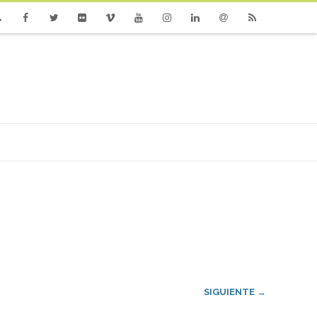
one
Facebook
Twitter
Flickr
Vimeo
Youtube
Instagram
Linkedin
Email
RSS
SIGUIENTE →