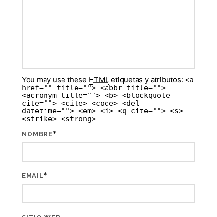
You may use these
HTML
etiquetas y atributos:
<a
href="" title=""> <abbr title="">
<acronym title=""> <b> <blockquote
cite=""> <cite> <code> <del
datetime=""> <em> <i> <q cite=""> <s>
<strike> <strong>
*
NOMBRE
*
EMAIL