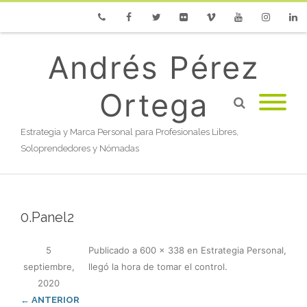
Phone
Facebook
Twitter
Flickr
Vimeo
Youtube
Instagram
Linke
Andrés Pérez
Ortega
Estrategia y Marca Personal para Profesionales Libres,
Soloprendedores y Nómadas
0.Panel2
5
Publicado
a
600 × 338
en
Estrategia Personal,
septiembre,
llegó la hora de tomar el control
.
2020
← ANTERIOR