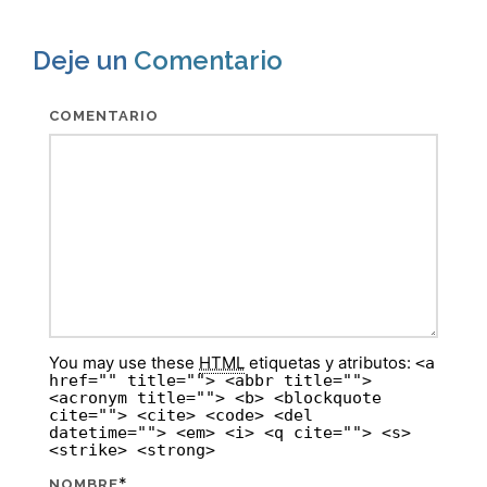
Deje un
Comentario
COMENTARIO
You may use these
HTML
etiquetas y atributos:
<a
href="" title=""> <abbr title="">
<acronym title=""> <b> <blockquote
cite=""> <cite> <code> <del
datetime=""> <em> <i> <q cite=""> <s>
<strike> <strong>
*
NOMBRE