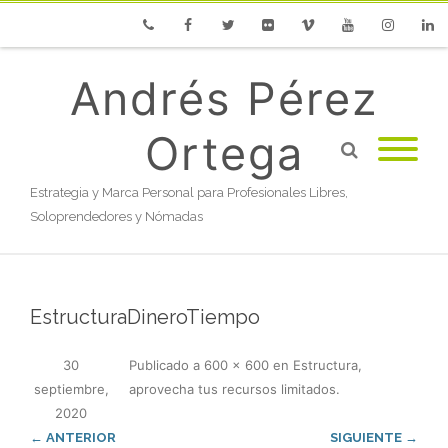
Phone
Facebook
Twitter
Flickr
Vimeo
Youtube
Instagram
Linke
Andrés Pérez
Ortega
Estrategia y Marca Personal para Profesionales Libres,
Soloprendedores y Nómadas
EstructuraDineroTiempo
30
Publicado
a
600 × 600
en
Estructura,
septiembre,
aprovecha tus recursos limitados
.
2020
← ANTERIOR
SIGUIENTE →