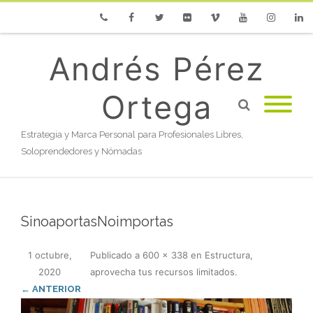
Phone
Facebook
Twitter
Flickr
Vimeo
Youtube
Instagram
Linke
Andrés Pérez
Ortega
Estrategia y Marca Personal para Profesionales Libres,
Soloprendedores y Nómadas
SinoaportasNoimportas
1 octubre,
Publicado
a
600 × 338
en
Estructura,
2020
aprovecha tus recursos limitados
.
← ANTERIOR