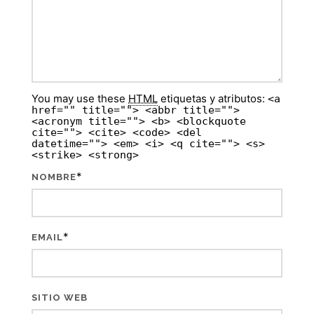
You may use these
HTML
etiquetas y atributos:
<a
href="" title=""> <abbr title="">
<acronym title=""> <b> <blockquote
cite=""> <cite> <code> <del
datetime=""> <em> <i> <q cite=""> <s>
<strike> <strong>
*
NOMBRE
*
EMAIL
SITIO WEB