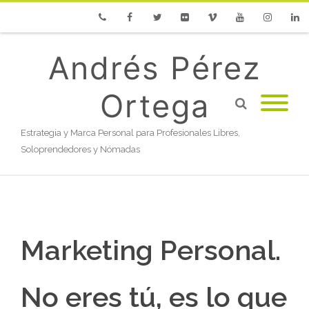
Phone
Facebook
Twitter
Flickr
Vimeo
Youtube
Instagram
Linke
Andrés Pérez
Ortega
Estrategia y Marca Personal para Profesionales Libres,
Soloprendedores y Nómadas
Marketing Personal.
No eres tú, es lo que