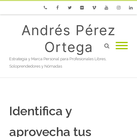
Phone
Facebook
Twitter
Flickr
Vimeo
Youtube
Instagram
Linke
Andrés Pérez
Ortega
Estrategia y Marca Personal para Profesionales Libres,
Soloprendedores y Nómadas
Identifica y
aprovecha tus