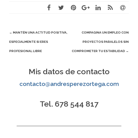
Navegación
←
MANTÉN UNA ACTITUD POSITIVA,
COMPAGINA UN EMPLEO CON
ESPECIALMENTE SI ERES
PROYECTOS PARALELOS SIN
de
PROFESIONAL LIBRE
COMPROMETER TU ESTABILIDAD
→
entradas
Mis datos de contacto
contacto@andresperezortega.com
Tel. 678 544 817