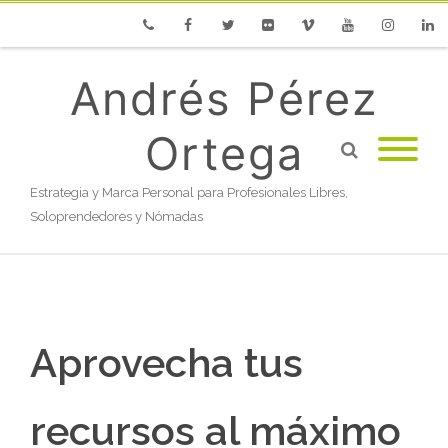
Phone
Facebook
Twitter
Flickr
Vimeo
Youtube
Instagram
Linke
Andrés Pérez
Ortega
Estrategia y Marca Personal para Profesionales Libres,
Soloprendedores y Nómadas
Aprovecha tus
recursos al máximo