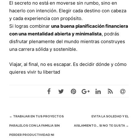
El secreto no está en moverse sin rumbo, sino en
hacerlo con intención. Elegir cada destino con cabeza
y cada experiencia con propósito.
Si logras combinar
una buena planificación financiera
con una mentalidad abierta y minimalista
, podrás
disfrutar plenamente del mundo mientras construyes
una carrera sólida y sostenible.
Viajar, al final, no es escapar. Es decidir dónde y cómo
quieres vivir tu libertad
Navegación
←
TRABAJAR EN TUS PROYECTOS
EVITA LA SOLEDAD Y EL
PARALELOS CON LA FAMILIA SIN
AISLAMIENTO… SI NO TE GUSTA
→
de
PERDER PRODUCTIVIDAD NI