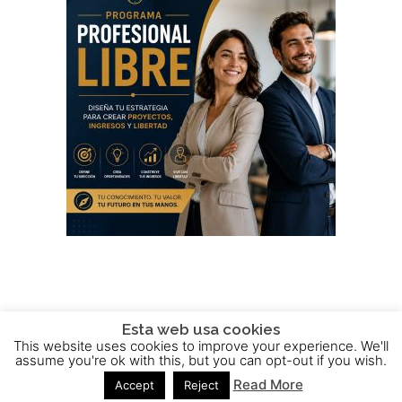
Esta web usa cookies
This website uses cookies to improve your experience. We'll
2015 - 2025 © Powered by
Theme-Vision
assume you're ok with this, but you can opt-out if you wish.
Read More
Accept
Reject