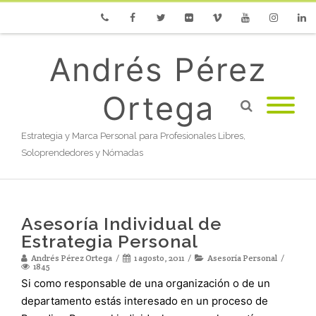
Phone
Facebook
Twitter
Flickr
Vimeo
Youtube
Instagram
Linke
Andrés Pérez
Ortega
Estrategia y Marca Personal para Profesionales Libres,
Soloprendedores y Nómadas
Asesoría Individual de
Estrategia Personal
Andrés Pérez Ortega
1 agosto, 2011
Asesoría Personal
1845
Si como responsable de una organización o de un
departamento estás interesado en un proceso de