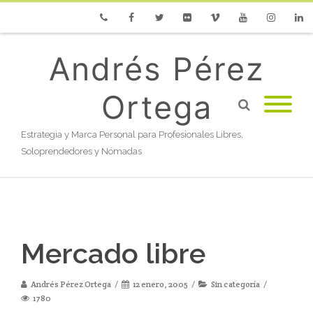
Phone
Facebook
Twitter
Flickr
Vimeo
Youtube
Instagram
Linke
Andrés Pérez
Ortega
Estrategia y Marca Personal para Profesionales Libres,
Soloprendedores y Nómadas
Mercado libre
Andrés Pérez Ortega
12 enero, 2005
Sin categoría
1780