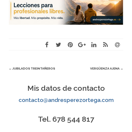
Navegación
←
JUBILADOS TREINTAÑEROS
VERGÜENZA AJENA
→
de
Mis datos de contacto
entradas
contacto@andresperezortega.com
Tel. 678 544 817