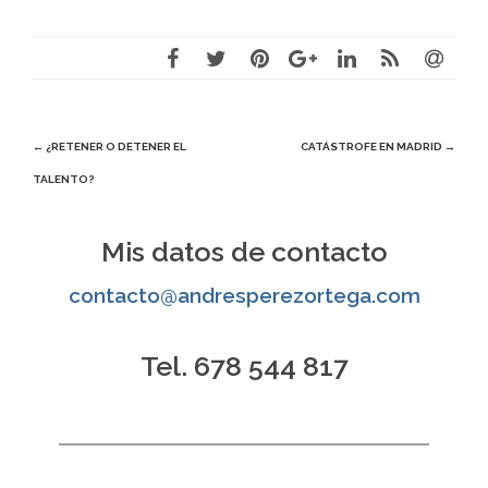
Navegación
←
¿RETENER O DETENER EL
CATÁSTROFE EN MADRID
→
TALENTO?
de
entradas
Mis datos de contacto
contacto@andresperezortega.com
Tel. 678 544 817