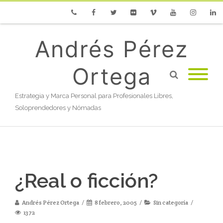
Phone
Facebook
Twitter
Flickr
Vimeo
Youtube
Instagram
Linke
Andrés Pérez
Ortega
Estrategia y Marca Personal para Profesionales Libres,
Soloprendedores y Nómadas
¿Real o ficción?
Andrés Pérez Ortega
8 febrero, 2005
Sin categoría
1372