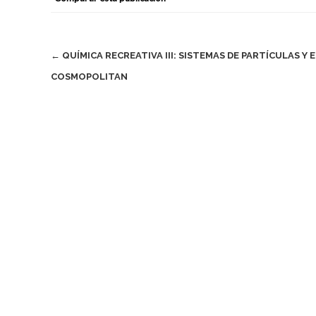
Navegación
←
QUÍMICA RECREATIVA III: SISTEMAS DE PARTÍCULAS Y E
COSMOPOLITAN
de
entradas