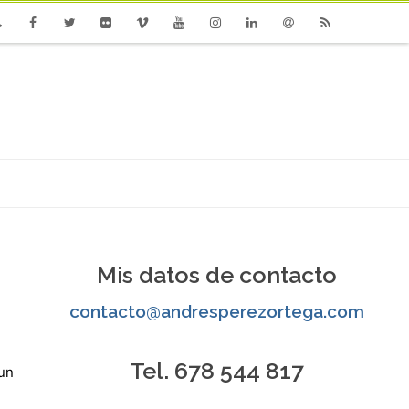
one
Facebook
Twitter
Flickr
Vimeo
Youtube
Instagram
Linkedin
Email
RSS
Mis datos de contacto
contacto@andresperezortega.com
Tel. 678 544 817
 un