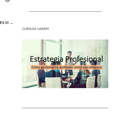
S III
→
CURSOS UDEMY