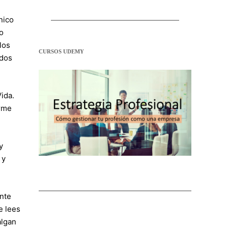
nico
o
los
CURSOS UDEMY
ados
ida.
arme
y
 y
nte
e lees
algan