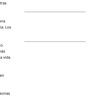
tras
una
ia. Los
io.
más
a vida
 en
rsonas