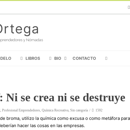
Ph
Ortega
oloprendedores y Nómadas
ODELO
LIBROS
BIO
CONTACTO
 Ni se crea ni se destruye
l
,
Profesional Emprendedores
,
Química Recreativa
,
Sin categoría
1592
de broma, utilizo la química como excusa o como metáfora para
deberían hacer las cosas en las empresas.