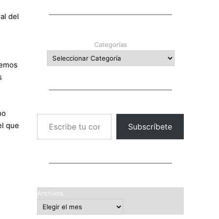
al del
Categorías
nemos
s
ho
Escribe tu correo electrónico…
el que
Subscríbete
Archivos