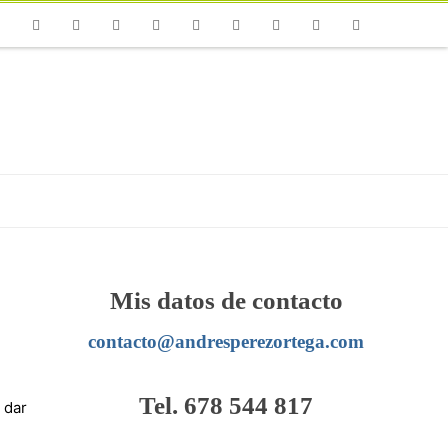
one
Facebook
Twitter
Flickr
Vimeo
Youtube
Instagram
Linkedin
Email
RSS
Mis datos de contacto
contacto@andresperezortega.com
Tel. 678 544 817
 dar