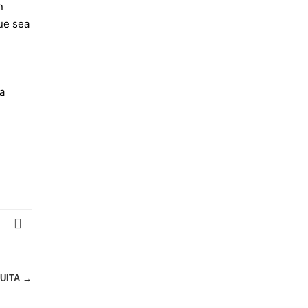
n
ue sea
a
UITA
→