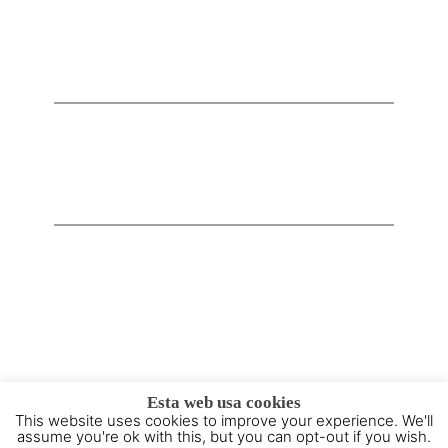
Esta web usa cookies
This website uses cookies to improve your experience. We'll
2015 - 2025 © Powered by
Theme-Vision
assume you're ok with this, but you can opt-out if you wish.