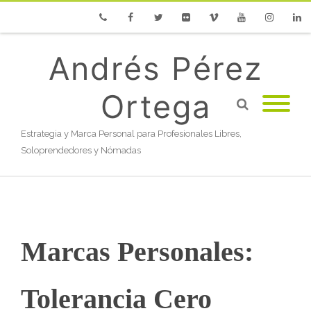
Phone
Facebook
Twitter
Flickr
Vimeo
Youtube
Instagram
Linke
Andrés Pérez
Ortega
Estrategia y Marca Personal para Profesionales Libres,
Soloprendedores y Nómadas
Marcas Personales:
Tolerancia Cero