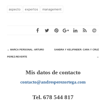
aspecto
expertos
management
Navegación
←
MARCA PERSONAL: ARTURO
SANDRA Y KELIFINDER: CARA Y CRUZ
PEREZ-REVERTE
→
de
entradas
Mis datos de contacto
contacto@andresperezortega.com
Tel. 678 544 817