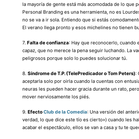
la mayoría de gente está más acomodada de lo que pen
Personal Branding es una herramienta, no es Lourdes.
no se va a ir sola. Entiendo que si estás comodament
El verano llega pronto y esos michelines no tienen b
7.
Falta de confianza
: Hay que reconocerlo, cuando 
capaz, que no merece la pena seguir luchando. La vac
peligrosos porque solo lo puedes solucionar tú.
8.
Síndrome de T.P. (TelePredicador o Tom Peters)
:
aceptarla solo por oirla cuando la cuentas con entus
neuras les pueden hacer gracia durante un rato, pero 
mover nerviosamente los piés.
9.
Efecto
Club de la Comedia
: Una versión del anter
verdad, lo que dice este tío es cierto») cuando les ha
acabar el espectáculo, ellos se van a casa y tu te qu