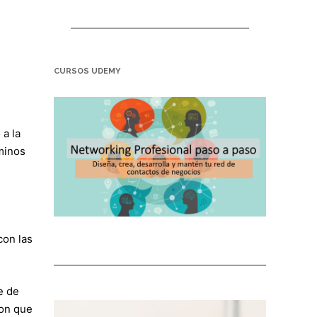
CURSOS UDEMY
 a la
minos
con las
e de
con que