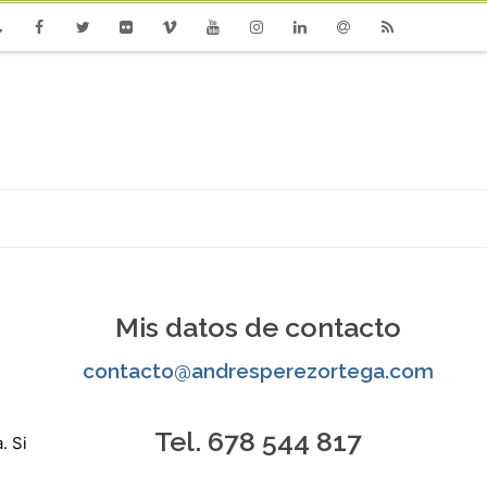
one
Facebook
Twitter
Flickr
Vimeo
Youtube
Instagram
Linkedin
Email
RSS
Mis datos de contacto
contacto@andresperezortega.com
Tel. 678 544 817
. Si