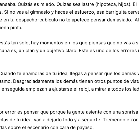
saba. Quizás es miedo. Quizás sea lastre (hipoteca, hijos). El
 Si no vas al gimnasio y haces el esfuerzo, esa barriguita cerv
e en tu despacho-cubículo no te apetece pensar demasiado. ¡All
uena pinta.
estás tan solo, hay momentos en los que piensas que no vas a s
una es, un plan y un objetivo claro. Este es uno de los errores
 Cuando te enamoras de tu idea, llegas a pensar que los demás 
iasmo. Desgraciadamente los demás tienen otros puntos de vista
enseguida empiezan a ajustarse el reloj, a mirar a todos los la
ior error es pensar que porque la gente asiente con una sonrisa
blas de tu idea, van a dejarlo todo y a seguirte. Tremendo error.
edas sobre el escenario con cara de payaso.