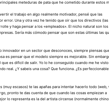
 principales meteduras de pata que he cometido durante estos 
vertir el trabajo en algo realmente motivador, pensé que las
 error. Una y otra vez he tenido que oir que los directivos (las
olle y haga pensar a los «empleados». El nicho natural son los
 empresas. Sería más cómodo pensar que son estas últimas las q
to innovador en un sector que desconoces, siempre piensas qu
nsa es pensar que el modelo siempre es mejorable. Sin embargo
l que es dificil de salir. Yo lo he conseguido cuando me he visto
undo real. ¿Y sabeis una cosa? Que funciona. ¿Es perfeccionable
 (muy escasos) te las apañas para intentar hacerlo todo (web, 
argo, pronto te das cuenta de que cuando las cosas empiezan a
ejor lo representa es la del artista circense (normalmente chino