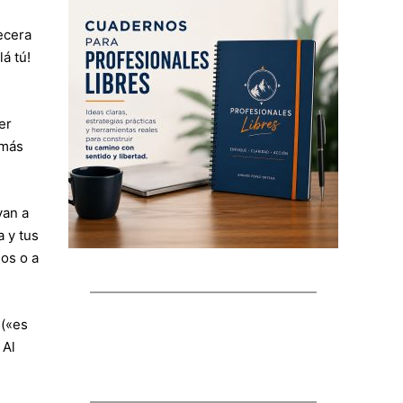
ecera
á tú!
er
 más
van a
 y tus
dos o a
 («es
 Al