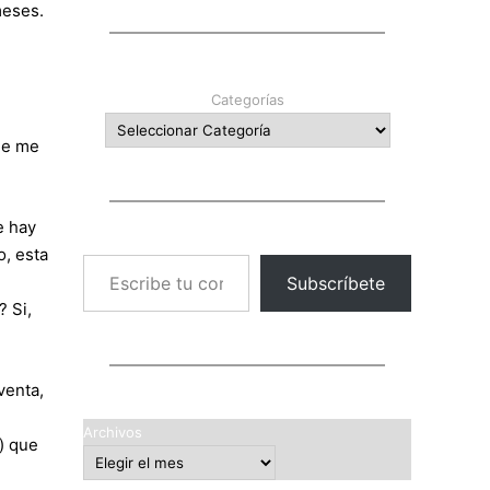
meses.
Categorías
ue me
e hay
, esta
Escribe tu correo electrónico…
Subscríbete
? Si,
venta,
Archivos
) que