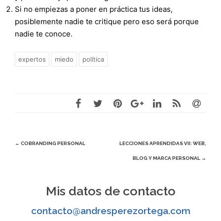
Si no empiezas a poner en práctica tus ideas,
posiblemente nadie te critique pero eso será porque
nadie te conoce.
expertos
miedo
política
Navegación
←
COBRANDING PERSONAL
LECCIONES APRENDIDAS VII: WEB,
BLOG Y MARCA PERSONAL
→
de
entradas
Mis datos de contacto
contacto@andresperezortega.com