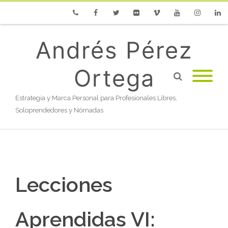
Phone
Facebook
Twitter
Flickr
Vimeo
Youtube
Instagram
Linke
Andrés Pérez
Ortega
Estrategia y Marca Personal para Profesionales Libres,
Soloprendedores y Nómadas
Lecciones
Aprendidas VI: