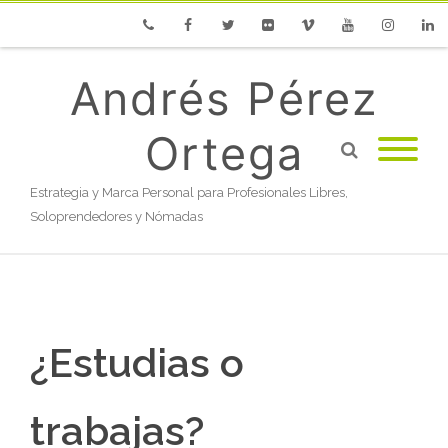
Phone
Facebook
Twitter
Flickr
Vimeo
Youtube
Instagram
Linke
Andrés Pérez
Ortega
Estrategia y Marca Personal para Profesionales Libres,
Soloprendedores y Nómadas
¿Estudias o
trabajas?