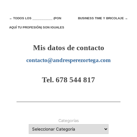
Navegación
←
TODOS LOS ___________ (PON
BUSINESS TIME Y BRICOLAJE
→
AQUÍ TU PROFESIÓN) SON IGUALES
de
entradas
Mis datos de contacto
contacto@andresperezortega.com
Tel. 678 544 817
Categorías