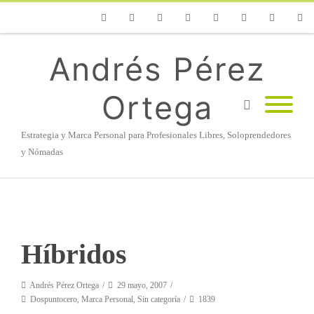
Phone
Facebook
Twitter
Flickr
Vimeo
Youtube
Instagram
Linke
Andrés Pérez
Ortega
Estrategia y Marca Personal para Profesionales Libres, Soloprendedores
y Nómadas
Híbridos
Andrés Pérez Ortega
29 mayo, 2007
Dospuntocero
,
Marca Personal
,
Sin categoría
1839