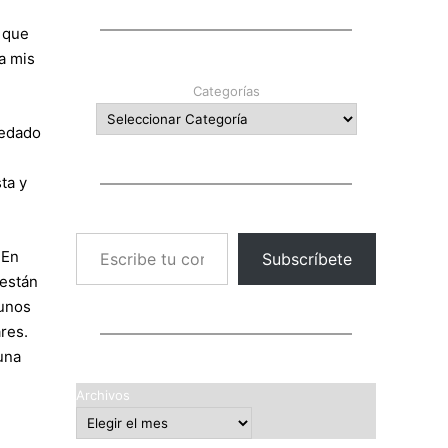
 que
a mis
Categorías
uedado
ta y
Escribe tu correo electrónico…
 En
Subscríbete
 están
gunos
res.
una
Archivos