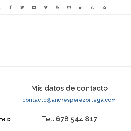
one
Facebook
Twitter
Flickr
Vimeo
Youtube
Instagram
Linkedin
Email
RSS
Mis datos de contacto
contacto@andresperezortega.com
Tel. 678 544 817
me lo