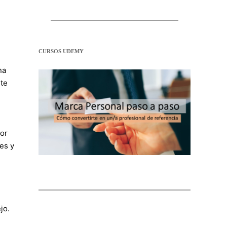
CURSOS UDEMY
na
nte
por
es y
jo.