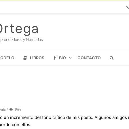
Ph
Ortega
oloprendedores y Nómadas
MODELO
LIBROS
BIO
CONTACTO
goría
1699
o un incremento del tono crítico de mis posts. Algunos amigos 
erdo con ellos.