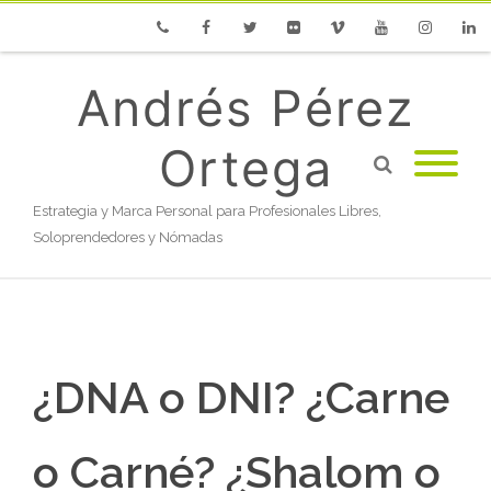
Phone
Facebook
Twitter
Flickr
Vimeo
Youtube
Instagram
Linke
Andrés Pérez
Ortega
Estrategia y Marca Personal para Profesionales Libres,
Soloprendedores y Nómadas
¿DNA o DNI? ¿Carne
o Carné? ¿Shalom o