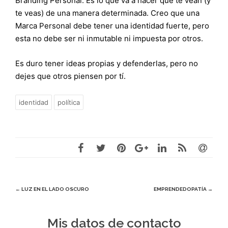
Branding Personal. Es lo que va a hacer que te vean (y
te veas) de una manera determinada. Creo que una
Marca Personal debe tener una identidad fuerte, pero
esta no debe ser ni inmutable ni impuesta por otros.
Es duro tener ideas propias y defenderlas, pero no
dejes que otros piensen por tí.
identidad
política
Navegación
←
LUZ EN EL LADO OSCURO
EMPRENDEDOPATÍA
→
de
Mis datos de contacto