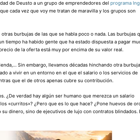
rsidad de Deusto a un grupo de emprendedores del
programa Ing
ue cada vez que voy me tratan de maravilla y los grupos son
e otras burbujas de las que se habla poco o nada. Las burbujas 
un tiempo ha habido gente que ha estado dispuesta a pagar mu
precio de la oferta está muy por encima de su valor real.
ivienda,… Sin embargo, llevamos décadas hinchando otra burbuja,
o a vivir en un entorno en el que el salario o los servicios de
ntras que el de otros apenas cubre su contribución.
os. ¿De verdad hay algún ser humano que merezca un salario
 los «curritos»? ¿Pero que es lo que hace? ¿Pone huevos de or
su dinero, sino de ejecutivos de lujo con contratos blindados.