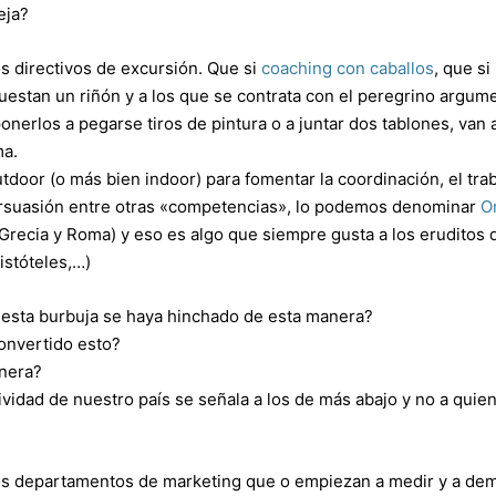
eja?
os directivos de excursión. Que si
coaching con caballos
, que si
 cuestan un riñón y a los que se contrata con el peregrino argum
onerlos a pegarse tiros de pintura o a juntar dos tablones, van 
ma.
tdoor (o más bien indoor) para fomentar la coordinación, el tra
a persuasión entre otras «competencias», lo podemos denominar
O
ecia y Roma) y eso es algo que siempre gusta a los eruditos 
istóteles,…)
 esta burbuja se haya hinchado de esta manera?
onvertido esto?
anera?
vidad de nuestro país se señala a los de más abajo y no a quie
los departamentos de marketing que o empiezan a medir y a de