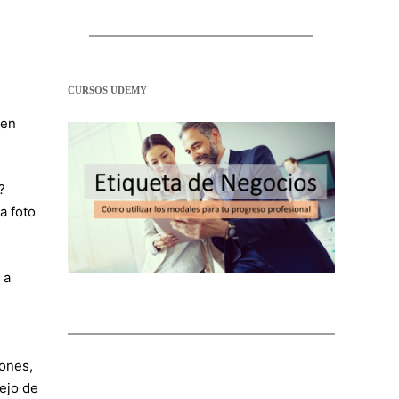
CURSOS UDEMY
 en
?
a foto
 a
iones,
sejo de