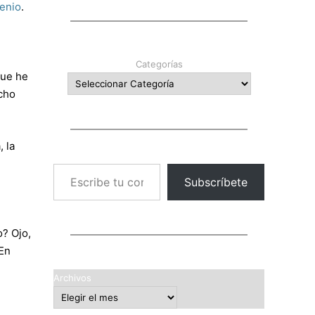
enio
.
Categorías
que he
cho
 la
Escribe tu correo electrónico…
Subscríbete
o? Ojo,
 En
Archivos