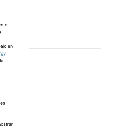
ento
a
bajo en
rgy
del
nes
mostrar