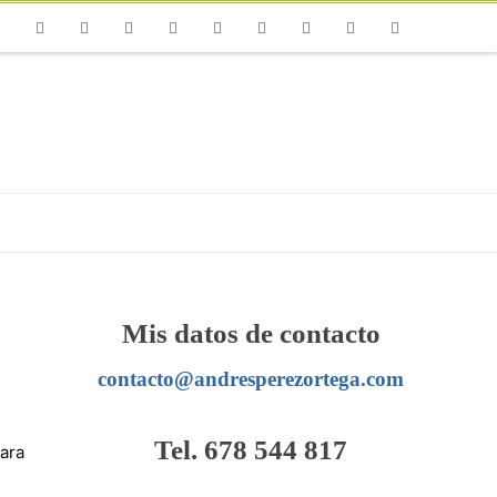
one
Facebook
Twitter
Flickr
Vimeo
Youtube
Instagram
Linkedin
Email
RSS
Mis datos de contacto
contacto@andresperezortega.com
Tel. 678 544 817
ara