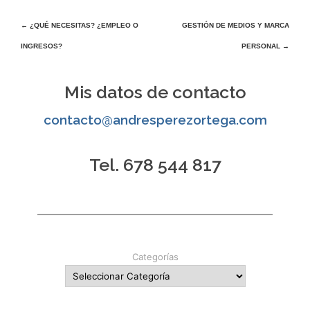
Navegación
←
¿QUÉ NECESITAS? ¿EMPLEO O
GESTIÓN DE MEDIOS Y MARCA
INGRESOS?
PERSONAL
→
de
entradas
Mis datos de contacto
contacto@andresperezortega.com
Tel. 678 544 817
Categorías