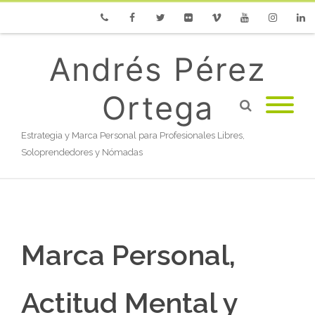
Phone
Facebook
Twitter
Flickr
Vimeo
Youtube
Instagram
Linke
Andrés Pérez
Ortega
Estrategia y Marca Personal para Profesionales Libres,
Soloprendedores y Nómadas
Marca Personal,
Actitud Mental y