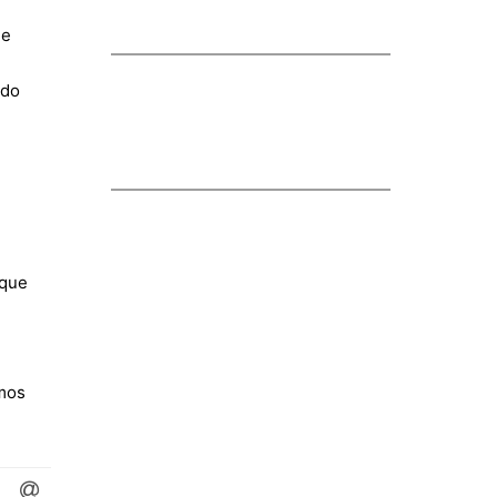
de
ido
 que
emos