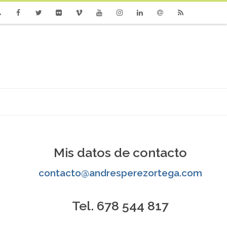
one
Facebook
Twitter
Flickr
Vimeo
Youtube
Instagram
Linkedin
Email
RSS
Mis datos de contacto
contacto@andresperezortega.com
Tel. 678 544 817