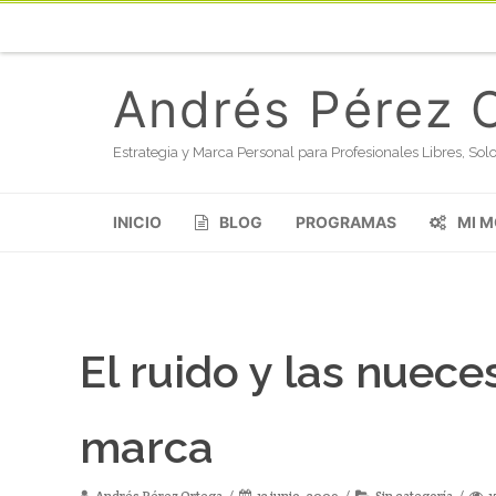
Andrés Pérez 
Estrategia y Marca Personal para Profesionales Libres, S
INICIO
BLOG
PROGRAMAS
MI 
El ruido y las nuec
marca
Andrés Pérez Ortega
12 junio, 2009
Sin categoría
1