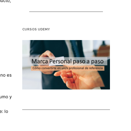
ducto,
CURSOS UDEMY
 no es
humo y
: lo