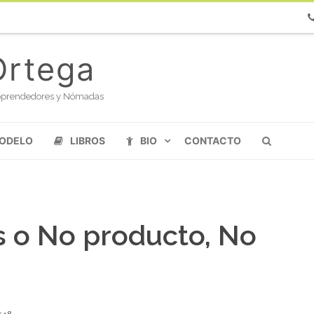
Ph
Ortega
oloprendedores y Nómadas
MODELO
LIBROS
BIO
CONTACTO
es o No producto, No
548