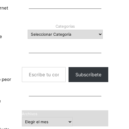
rnet
Categorías
e
Escribe tu correo electrónico…
Subscríbete
o peor
e
Archivos