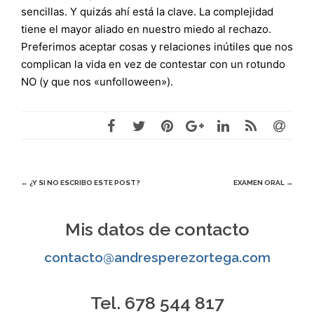
sencillas. Y quizás ahí está la clave. La complejidad
tiene el mayor aliado en nuestro miedo al rechazo.
Preferimos aceptar cosas y relaciones inútiles que nos
complican la vida en vez de contestar con un rotundo
NO (y que nos «unfolloween»).
Navegación
←
¿Y SI NO ESCRIBO ESTE POST?
EXAMEN ORAL
→
de
Mis datos de contacto
entradas
contacto@andresperezortega.com
Tel. 678 544 817