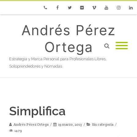
Phone
Facebook
Twitter
Flickr
Vimeo
Youtube
Instagram
Linke
Andrés Pérez
Ortega
Estrategia y Marca Personal para Profesionales Libres,
Soloprendedores y Nómadas
Simplifica
Andrés Pérez Ortega
19 marzo, 2013
Sin categoría
1479