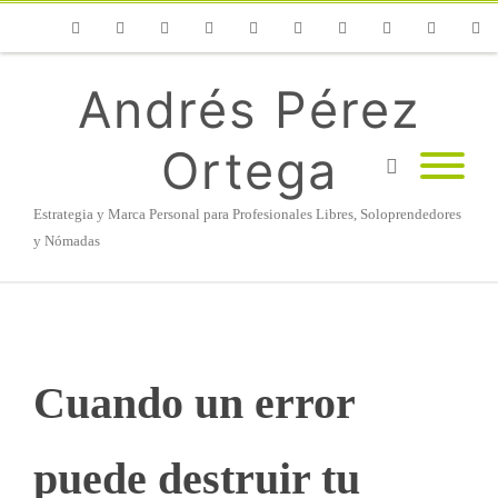
Phone
Facebook
Twitter
Flickr
Vimeo
Youtube
Instagram
Linkedin
Email
RSS
Andrés Pérez
Ortega
Estrategia y Marca Personal para Profesionales Libres, Soloprendedores
y Nómadas
Cuando un error
puede destruir tu