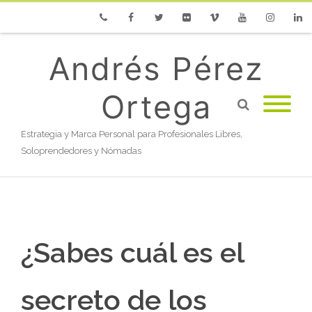
Phone
Facebook
Twitter
Flickr
Vimeo
Youtube
Instagram
Linke
Andrés Pérez
Ortega
Estrategia y Marca Personal para Profesionales Libres,
Soloprendedores y Nómadas
¿Sabes cuál es el
secreto de los