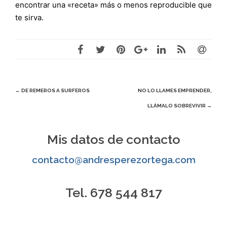
encontrar una «receta» más o menos reproducible que
te sirva.
Navegación
←
DE REMEROS A SURFEROS
NO LO LLAMES EMPRENDER,
LLÁMALO SOBREVIVIR
→
de
entradas
Mis datos de contacto
contacto@andresperezortega.com
Tel. 678 544 817