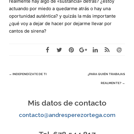
realmente hay algo de «sustancia» detrás? ¿estoy
actuando por miedo a quedarme atrás o hay una
oportunidad auténtica? y quizás la más importante
¿qué voy a dejar de hacer por dejarme llevar por
cantos de sirena?
Navegación
←
INDEPENDÍZATE DE TI
¿PARA QUIÉN TRABAJAS
REALMENTE?
→
de
entradas
Mis datos de contacto
contacto@andresperezortega.com