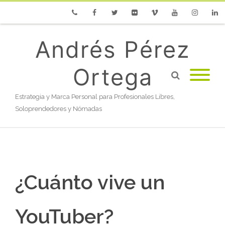
Phone
Facebook
Twitter
Flickr
Vimeo
Youtube
Instagram
Linke
Andrés Pérez
Ortega
Estrategia y Marca Personal para Profesionales Libres,
Soloprendedores y Nómadas
¿Cuánto vive un
YouTuber?