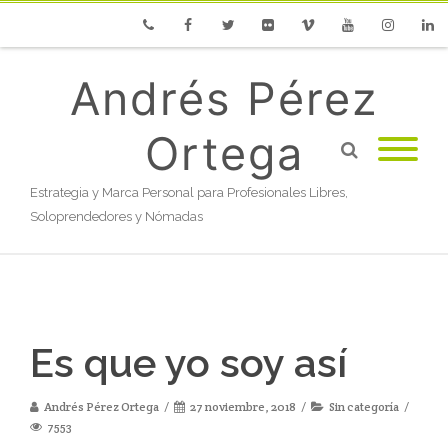
Phone
Facebook
Twitter
Flickr
Vimeo
Youtube
Instagram
Linke
Andrés Pérez
Ortega
Estrategia y Marca Personal para Profesionales Libres,
Soloprendedores y Nómadas
Es que yo soy así
Andrés Pérez Ortega
27 noviembre, 2018
Sin categoría
7553