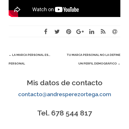
Navegación
←
LA MARCA PERSONAL ES…
TU MARCA PERSONAL NO LA DEFINE
PERSONAL
UN PERFIL DEMOGRÁFICO
→
de
entradas
Mis datos de contacto
contacto@andresperezortega.com
Tel. 678 544 817