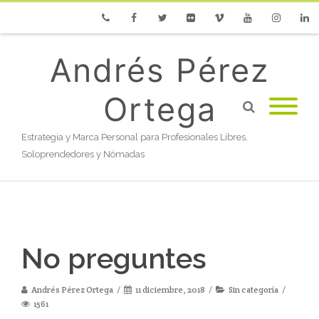
Phone
Facebook
Twitter
Flickr
Vimeo
Youtube
Instagram
Linke
Andrés Pérez
Ortega
Estrategia y Marca Personal para Profesionales Libres,
Soloprendedores y Nómadas
No preguntes
Andrés Pérez Ortega
11 diciembre, 2018
Sin categoría
1561