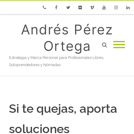
Phone
Facebook
Twitter
Flickr
Vimeo
Youtube
Instagram
Linke
Andrés Pérez
Ortega
Estrategia y Marca Personal para Profesionales Libres,
Soloprendedores y Nómadas
Si te quejas, aporta
soluciones