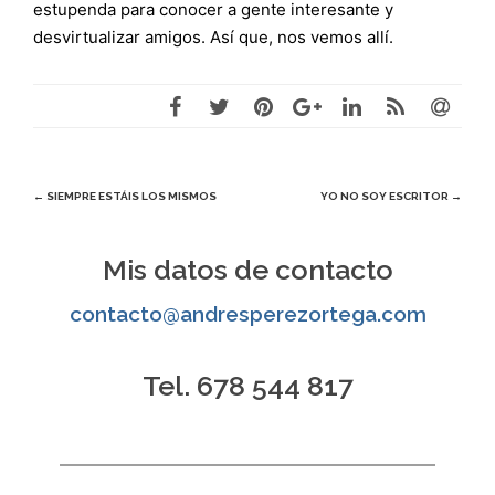
estupenda para conocer a gente interesante y
desvirtualizar amigos. Así que, nos vemos allí.
Navegación
←
SIEMPRE ESTÁIS LOS MISMOS
YO NO SOY ESCRITOR
→
de
Mis datos de contacto
entradas
contacto@andresperezortega.com
Tel. 678 544 817