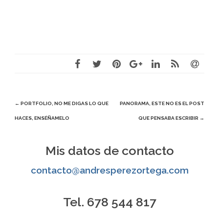
Navegación
←
PORTFOLIO, NO ME DIGAS LO QUE
PANORAMA, ESTE NO ES EL POST
HACES, ENSÉÑAMELO
QUE PENSABA ESCRIBIR
→
de
entradas
Mis datos de contacto
contacto@andresperezortega.com
Tel. 678 544 817