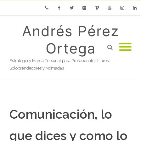
Phone
Facebook
Twitter
Flickr
Vimeo
Youtube
Instagram
Linke
Andrés Pérez
Ortega
Estrategia y Marca Personal para Profesionales Libres,
Soloprendedores y Nómadas
Comunicación, lo
que dices y como lo