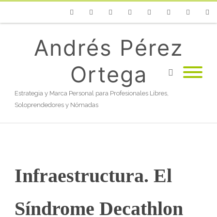
Phone
Facebook
Twitter
Flickr
Vimeo
Youtube
Instagram
Linke
Andrés Pérez
Ortega
Estrategia y Marca Personal para Profesionales Libres,
Soloprendedores y Nómadas
Infraestructura. El
Síndrome Decathlon