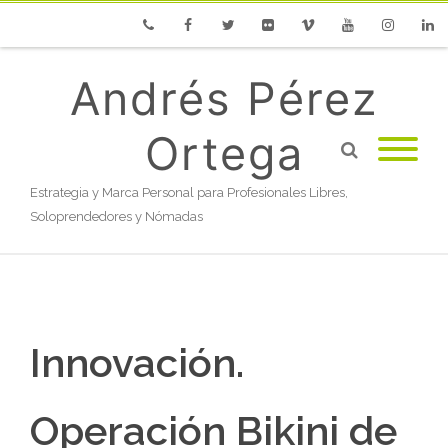
Phone
Facebook
Twitter
Flickr
Vimeo
Youtube
Instagram
Linke
Andrés Pérez
Ortega
Estrategia y Marca Personal para Profesionales Libres,
Soloprendedores y Nómadas
Innovación.
Operación Bikini de