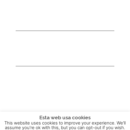
Esta web usa cookies
This website uses cookies to improve your experience. We'll
2015 - 2025 © Powered by
Theme-Vision
assume you're ok with this, but you can opt-out if you wish.