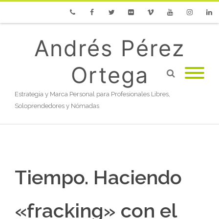
Phone
Facebook
Twitter
Flickr
Vimeo
Youtube
Instagram
Linke
Andrés Pérez
Ortega
Estrategia y Marca Personal para Profesionales Libres,
Soloprendedores y Nómadas
Tiempo. Haciendo
«fracking» con el