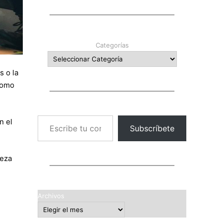
Categorías
s o la
como
Escribe tu correo electrónico…
n el
Subscríbete
beza
Archivos