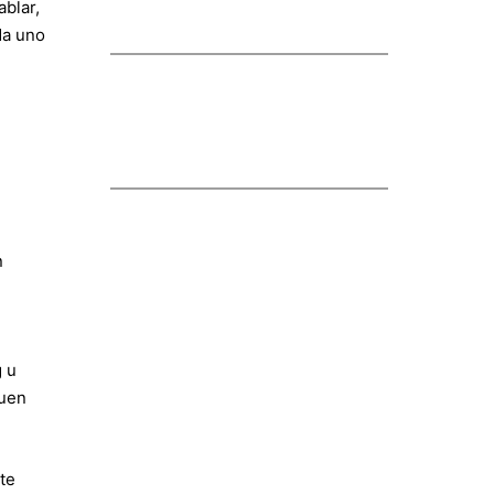
ablar,
da uno
n
g u
buen
te