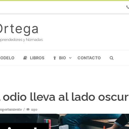
Ph
Ortega
oloprendedores y Nómadas
MODELO
LIBROS
BIO
CONTACTO
odio lleva al lado oscu
mportamiento
1130