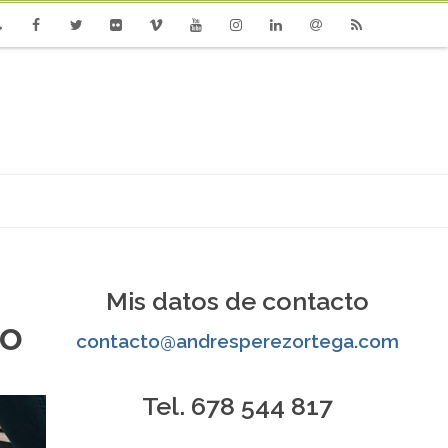
one
Facebook
Twitter
Flickr
Vimeo
Youtube
Instagram
Linkedin
Email
RSS
Mis datos de contacto
ro
contacto@andresperezortega.com
Tel. 678 544 817