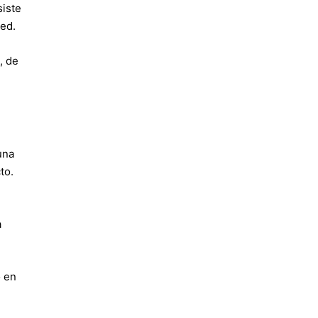
siste
Red.
, de
una
to.
a
o en