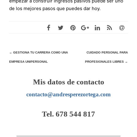
empezar a construir ingresos pasivos puede ser uno
de los mejores pasos que puedes dar hoy.
Navegación
←
GESTIONA TU CARRERA COMO UNA
CUIDADO PERSONAL PARA
EMPRESA UNIPERSONAL
PROFESIONALES LIBRES
→
de
entradas
Mis datos de contacto
contacto@andresperezortega.com
Tel. 678 544 817