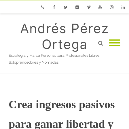
Phone
Facebook
Twitter
Flickr
Vimeo
Youtube
Instagram
Linke
Andrés Pérez
Ortega
Estrategia y Marca Personal para Profesionales Libres,
Soloprendedores y Nómadas
Crea ingresos pasivos
para ganar libertad y