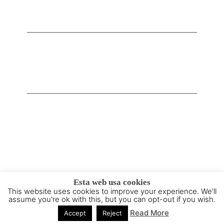
Esta web usa cookies
This website uses cookies to improve your experience. We'll
2015 - 2025 © Powered by
Theme-Vision
assume you're ok with this, but you can opt-out if you wish.
Read More
Accept
Reject