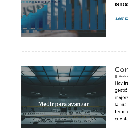
sensac
Leer 
Con
André
Hay fr
gestió
mejora
la mis
termin
cuent