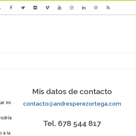
one
Facebook
Twitter
Flickr
Vimeo
Youtube
Instagram
Linkedin
Email
RSS
Mis datos de contacto
zar mi
contacto@andresperezortega.com
Podría
Tel. 678 544 817
 a la