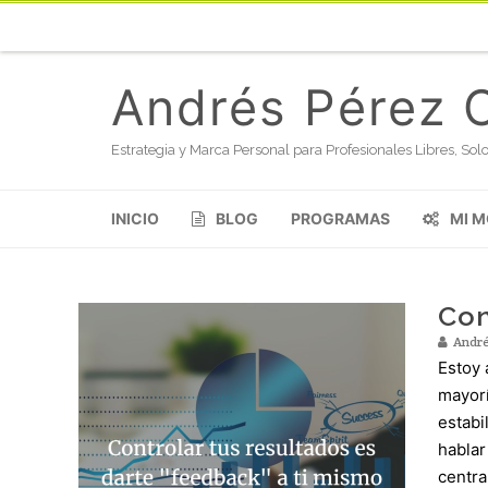
Andrés Pérez 
Estrategia y Marca Personal para Profesionales Libres, S
INICIO
BLOG
PROGRAMAS
MI 
Con
André
Estoy 
mayorí
estabi
hablar
centra