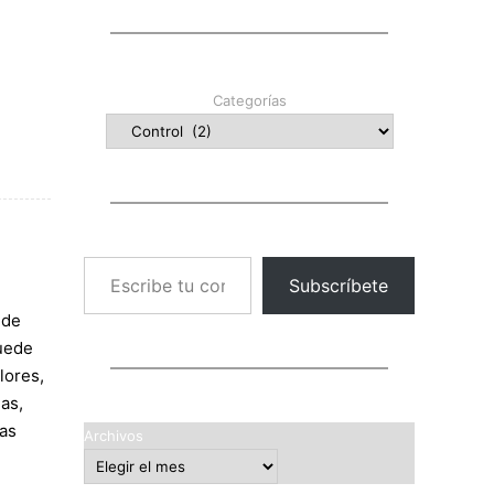
Categorías
Escribe tu correo electrónico…
Subscríbete
 de
puede
lores,
das,
das
Archivos