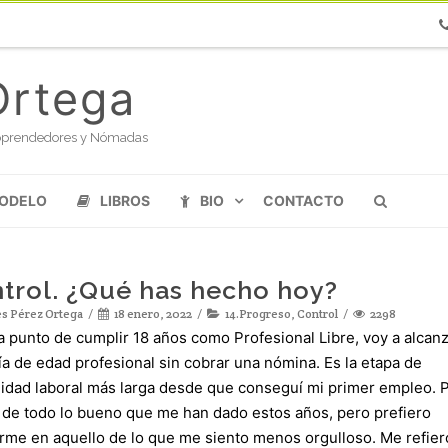
Ph
Ortega
oloprendedores y Nómadas
MODELO
LIBROS
BIO
CONTACTO
trol. ¿Qué has hecho hoy?
s Pérez Ortega
18 enero, 2022
14.Progreso
,
Control
2298
a punto de cumplir 18 años como Profesional Libre, voy a alcan
a de edad profesional sin cobrar una nómina. Es la etapa de
lidad laboral más larga desde que conseguí mi primer empleo. 
 de todo lo bueno que me han dado estos años, pero prefiero
rme en aquello de lo que me siento menos orgulloso. Me refiero