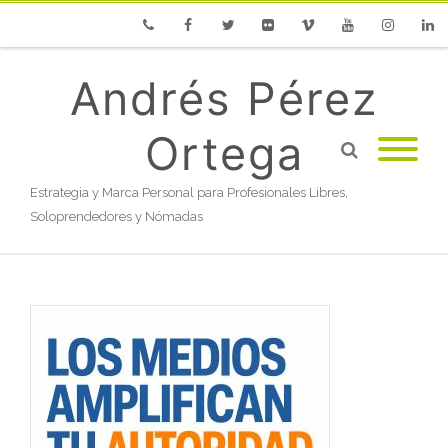
Phone
Facebook
Twitter
Flickr
Vimeo
Youtube
Instagram
Linke
Andrés Pérez
Ortega
Estrategia y Marca Personal para Profesionales Libres,
Soloprendedores y Nómadas