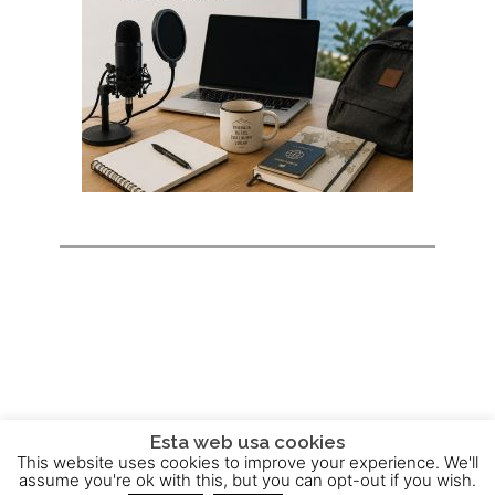
Esta web usa cookies
This website uses cookies to improve your experience. We'll
2015 - 2025 © Powered by
Theme-Vision
assume you're ok with this, but you can opt-out if you wish.