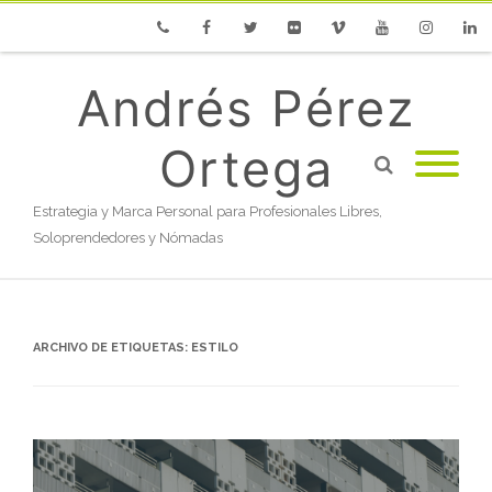
Phone
Facebook
Twitter
Flickr
Vimeo
Youtube
Instagram
Linke
Andrés Pérez
Ortega
Estrategia y Marca Personal para Profesionales Libres,
Soloprendedores y Nómadas
ARCHIVO DE ETIQUETAS:
ESTILO