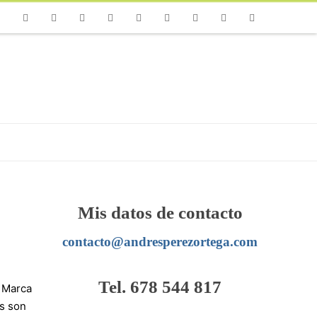
one
Facebook
Twitter
Flickr
Vimeo
Youtube
Instagram
Linkedin
Email
RSS
Mis datos de contacto
contacto@andresperezortega.com
Tel. 678 544 817
e Marca
as son