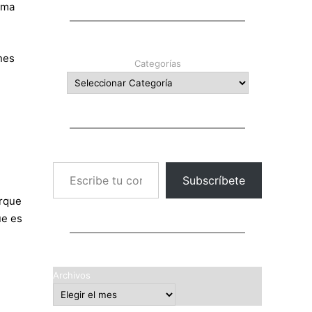
rma
nes
Categorías
Escribe tu correo electrónico…
Subscríbete
orque
ue es
Archivos