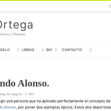
Ph
Ortega
endedores y Nómadas
ODELO
LIBROS
BIO
CONTACTO
MANIFIESTO SHERPA
ndo Alonso.
king
,
Sin categoría
1861
legir una persona que ha aplicado perfectamente el concepto d
do Alonso
, por poner dos ejemplos típicos. Estos dos deportist