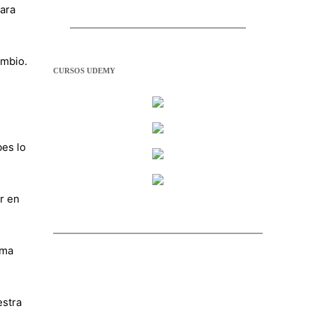
para
ambio.
CURSOS UDEMY
es lo
r en
rma
estra