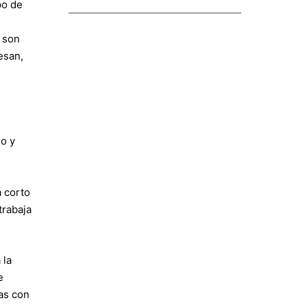
po de
o son
esan,
o y
a corto
trabaja
 la
e
as con