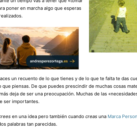
rante un tiempo vas a tener que «tomar
ara poner en marcha algo que esperas
realizados.
aces un recuento de lo que tienes y de lo que te falta te das cu
o que piensas. De que puedes prescindir de muchas cosas mate
demás deja de ser una preocupación. Muchas de las «necesidade
e ser importantes.
crees
en una idea pero también cuando
creas
una
Marca Person
dos palabras tan parecidas.