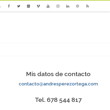
one
Facebook
Twitter
Flickr
Vimeo
Youtube
Instagram
Linkedin
Email
RSS
Mis datos de contacto
contacto@andresperezortega.com
Tel. 678 544 817