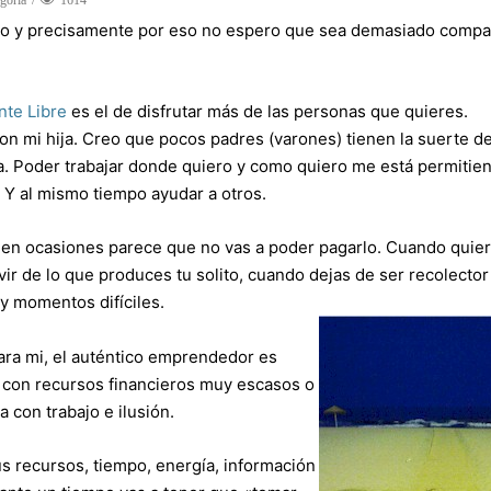
egoría
1614
do y precisamente por eso no espero que sea demasiado compa
nte Libre
es el de disfrutar más de las personas que quieres.
on mi hija. Creo que pocos padres (varones) tienen la suerte d
lla. Poder trabajar donde quiero y como quiero me está permitie
 Y al mismo tiempo ayudar a otros.
 Y en ocasiones parece que no vas a poder pagarlo. Cuando quier
ir de lo que produces tu solito, cuando dejas de ser recolector
y momentos difíciles.
Para mi, el auténtico emprendedor es
a con recursos financieros muy escasos o
con trabajo e ilusión.
us recursos, tiempo, energía, información