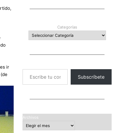
rtido,
Categorías
e
ndo
es ir
Escribe tu correo electrónico…
 (de
Subscríbete
Archivos