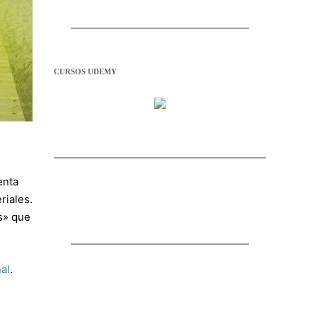
CURSOS UDEMY
enta
riales.
s» que
al
.