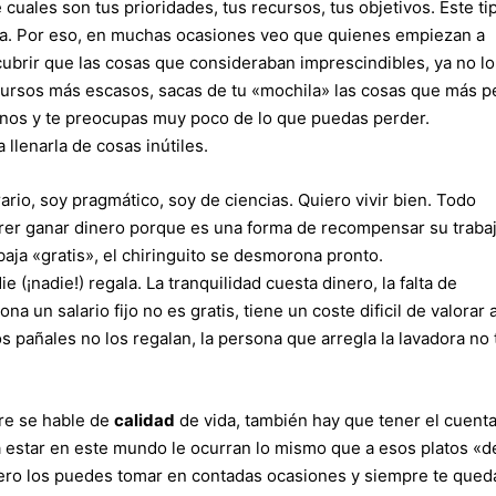
 cuales son tus prioridades, tus recursos, tus objetivos. Este ti
ia. Por eso, en muchas ocasiones veo que quienes empiezan a
ubrir que las cosas que consideraban imprescindibles, ya no l
cursos más escasos, sacas de tu «mochila» las cosas que más p
menos y te preocupas muy poco de lo que puedas perder.
llenarla de cosas inútiles.
rio, soy pragmático, soy de ciencias. Quiero vivir bien. Todo
er ganar dinero porque es una forma de recompensar su trabaj
ja «gratis», el chiringuito se desmorona pronto.
(¡nadie!) regala. La tranquilidad cuesta dinero, la falta de
 un salario fijo no es gratis, tiene un coste dificil de valorar 
 los pañales no los regalan, la persona que arregla la lavadora no 
re se hable de
calidad
de vida, también hay que tener el cuenta
a estar en este mundo le ocurran lo mismo que a esos platos «d
ero los puedes tomar en contadas ocasiones y siempre te qued