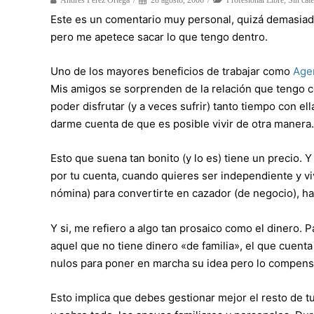
Andrés Pérez Ortega
28 agosto, 2006
Profesional Libre
,
Sin cat
Este es un comentario muy personal, quizá demasia
pero me apetece sacar lo que tengo dentro.
Uno de los mayores beneficios de trabajar como
Age
Mis amigos se sorprenden de la relación que tengo c
poder disfrutar (y a veces sufrir) tanto tiempo con e
darme cuenta de que es posible vivir de otra manera.
Esto que suena tan bonito (y lo es) tiene un precio.
por tu cuenta, cuando quieres ser independiente y viv
nómina) para convertirte en cazador (de negocio), ha
Y si, me refiero a algo tan prosaico como el dinero. 
aquel que no tiene dinero «de familia», el que cuent
nulos para poner en marcha su idea pero lo compensa 
Esto implica que debes gestionar mejor el resto de t