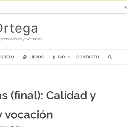
Ph
Ortega
oloprendedores y Nómadas
MODELO
LIBROS
BIO
CONTACTO
(final): Calidad y
y vocación